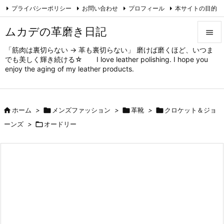
プライバシーポリシー
お問い合わせ
プロフィール
本サイトの目的

対象と方法
ムカデの趣味
Feedly
RSS
ムカデの革磨き日記

「筋肉は裏切らない → 革も裏切らない」 磨けば磨くほど、いつま

でも美しく輝き続ける☆ I love leather polishing. I hope you
メニュ
enjoy the aging of my leather products.

サイド


ホーム
>

メンズファッション
>

革靴
>

クロケット＆ジョ
前へ
ーンズ
>

オードリー

次へ

検索