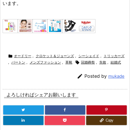
います。

オードリー
,
クロケット＆ジョーンズ
,
シーシェイド
,
トリッカーズ
,
バートン
,
メンズファッション
,
革靴

冠婚葬祭
,
失敗
,
結婚式

Posted by
mukade
よろしければシェアお願いします
Copy