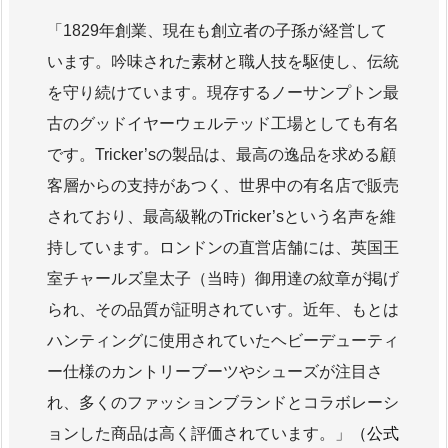
1829年創業、現在も創立者の子孫が経営して
います。吟味された素材と職人技を駆使し、伝統
を守り続けています。現存するノーサンプトン最
古のグッドイヤーウェルテッド工場としても有名
です。Tricker’sの製品は、最高の逸品を求める顧
客層からの支持があつく、世界中の有名店で販売
されており、最高級靴のTricker’sという名声を維
持しています。ロンドンの直営店舗には、英国王
室チャールズ皇太子（当時）御用達の紋章が掲げ
られ、その品質が証明されていす。近年、もとは
ハンティングに使用されていたヘビーデューティ
ー仕様のカントリーブーツやシューズが注目さ
れ、多くのファッションブランドとコラボレーシ
ョンした商品は高く評価されています。
（公式