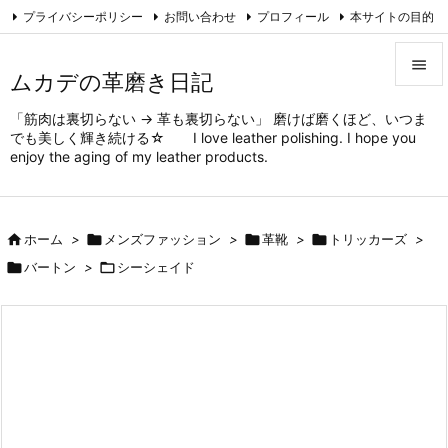
追加ヘッダー
プライバシーポリシー
お問い合わせ
プロフィール
本サイトの目的

対象と方法
ムカデの趣味
Feedly
RSS

ムカデの革磨き日記

「筋肉は裏切らない → 革も裏切らない」 磨けば磨くほど、いつま
メニュ
でも美しく輝き続ける☆ I love leather polishing. I hope you

enjoy the aging of my leather products.
サイド

前へ

ホーム
>

メンズファッション
>

革靴
>

トリッカーズ
>


バートン
>

シーシェイド
次へ

検索