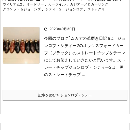
ウィリアム2
,
オードリー
,
カーライル
,
ガジアーノ＆ガーリング
,
クロケット＆ジョーンズ
,
シティー2
,
ジョンロブ
,
ストックリー

2023年9月30日
今回のブログ｢ムカデの革磨き日記｣は、ジョ
ンロブ・シティー2のオックスフォードカー
フ（ブラック）のストレートチップをテーマ
にしてお伝えしていきたいと思います。
スト
レートチップ
ジョンロブ・シティー2は、黒
のストレートチップ ...
記事を読む
ジョンロブ・シテ ...