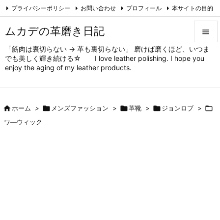
プライバシーポリシー
お問い合わせ
プロフィール
本サイトの目的

対象と方法
ムカデの趣味
Feedly
RSS
ムカデの革磨き日記

「筋肉は裏切らない → 革も裏切らない」 磨けば磨くほど、いつま

でも美しく輝き続ける☆ I love leather polishing. I hope you
メニュ
enjoy the aging of my leather products.

サイド


ホーム
>

メンズファッション
>

革靴
>

ジョンロブ
>

前へ
ワ―ウィック

次へ

検索