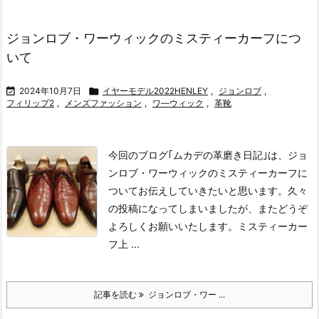
ジョンロブ・ワーウィックのミスティーカーフにつ
いて

2024年10月7日

イヤーモデル2022HENLEY
,
ジョンロブ
,
フィリップ2
,
メンズファッション
,
ワ―ウィック
,
革靴
今回のブログ｢ムカデの革磨き日記｣は、ジョ
ンロブ・ワーウィックのミスティーカーフに
ついてお伝えしていきたいと思います。
久々
の投稿になってしまいましたが、またどうぞ
よろしくお願いいたします。
ミスティーカー
フ
上 ...
記事を読む
ジョンロブ・ワー ...