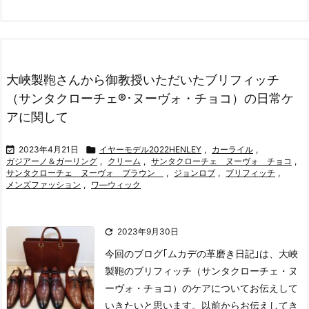
大峽製鞄さんから御教授いただいたブリフィッチ
（サンタクローチェ®･ヌーヴォ・チョコ）の日常ケ
アに関して

2023年4月21日

イヤーモデル2022HENLEY
,
カーライル
,
ガジアーノ＆ガーリング
,
クリーム
,
サンタクローチェ ヌーヴォ チョコ
,
サンタクローチェ ヌーヴォ ブラウン
,
ジョンロブ
,
ブリフィッチ
,
メンズファッション
,
ワ―ウィック

2023年9月30日
今回のブログ｢ムカデの革磨き日記｣は、大峽
製鞄のブリフィッチ（サンタクローチェ・ヌ
ーヴォ・チョコ）のケアについてお伝えして
いきたいと思います。
以前からお伝えしてき