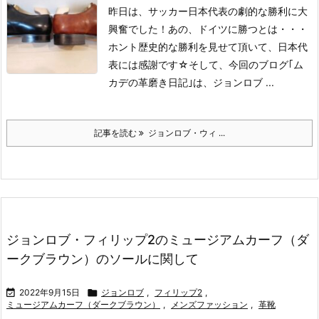
昨日は、サッカー日本代表の劇的な勝利に大
興奮でした！
あの、ドイツに勝つとは・・・
ホント歴史的な勝利を見せて頂いて、日本代
表には感謝です☆
そして、今回のブログ｢ム
カデの革磨き日記｣は、ジョンロブ ...
記事を読む
ジョンロブ・ウィ ...
ジョンロブ・フィリップ2のミュージアムカーフ（ダ
ークブラウン）のソールに関して

2022年9月15日

ジョンロブ
,
フィリップ2
,
ミュージアムカーフ（ダークブラウン）
,
メンズファッション
,
革靴