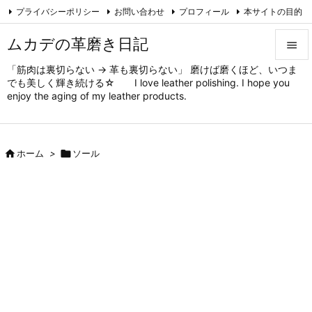
プライバシーポリシー
お問い合わせ
プロフィール
本サイトの目的

対象と方法
ムカデの趣味
Feedly
RSS
ムカデの革磨き日記

「筋肉は裏切らない → 革も裏切らない」 磨けば磨くほど、いつま

でも美しく輝き続ける☆ I love leather polishing. I hope you
メニュ
enjoy the aging of my leather products.

サイド


ホーム
>

ソール
前へ

次へ

検索