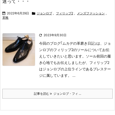
迷って・・・

2022年6月29日

ジョンロブ
,
フィリップ2
,
メンズファッション
,
革靴

2023年9月30日
今回のブログ｢ムカデの革磨き日記｣は、ジョ
ンロブのフィリップ2のソールについてお伝
えしていきたいと思います。
ソール
前回の履
き心地でもお伝えしましたが、フィリップ2
はジョンロブの上位ラインであるプレステー
ジに属しています。 ...
記事を読む
ジョンロブ・フィ ...