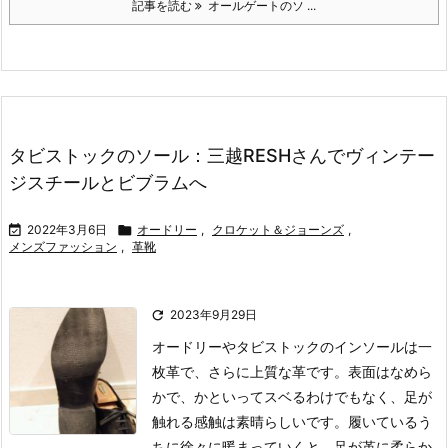
記事を読む
オールゲートのソ ...
タビストックのソール：三越RESHさんでヴィンテー
ジスチールとビブラムへ

2022年3月6日

オードリー
,
クロケット＆ジョーンズ
,
メンズファッション
,
革靴

2023年9月29日
オードリーやタビストックのインソールは一
枚革で、さらに上質な革です。表面はなめら
かで、かといってスベるわけでもなく、足が
触れる感触は素晴らしいです。履いているう
ちに徐々に暖まっていくと、足が革に柔らか