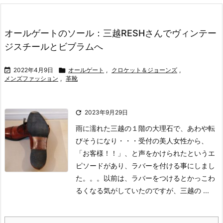
オールゲートのソール：三越RESHさんでヴィンテー
ジスチールとビブラムへ

2022年4月9日

オールゲート
,
クロケット＆ジョーンズ
,
メンズファッション
,
革靴

2023年9月29日
雨に濡れた三越の１階の大理石で、あわや転
びそうになり・・・受付の美人女性から、
「お客様！！」、と声をかけられたというエ
ピソードがあり、ラバーを付ける事にしまし
た。。。以前は、ラバーをつけるとかっこわ
るくなる気がしていたのですが、三越の ...