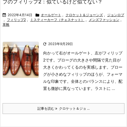
ブのフィリップ2：似ているけど似てない？

2022年4月14日

オールゲート
,
クロケット＆ジョーンズ
,
ジョンロブ
,
フィリップ2
,
ミスティーカーフ（チェスナット）
,
メンズファッション
,
革靴

2023年9月29日
向かって右がオールゲート、左がフィリップ
2です。ブローグの大きさや間隔で見た目が
大きくかわってくるのを実感します。ブロー
グが小さめなフィリップのほうが、フォーマ
ルな印象です。全体とのバランスにより、配
置も微妙に異なっています。ラストに ...
記事を読む
クロケット＆ジョ ...