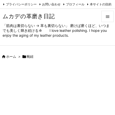
プライバシーポリシー
お問い合わせ
プロフィール
本サイトの目的

対象と方法
ムカデの趣味
Feedly
RSS
ムカデの革磨き日記

「筋肉は裏切らない → 革も裏切らない」 磨けば磨くほど、いつま

でも美しく輝き続ける☆ I love leather polishing. I hope you
メニュ
enjoy the aging of my leather products.

サイド


ホーム
>

靴紐
前へ

次へ

検索