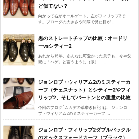
ど似てない？
向かって右がオールゲート、左がフィリップ2で
す。ブローグの大きさや間隔で見た目が ...
黒のストレートチップの比較：オードリ
ーvsシティー2
あれから15年、あんなに可愛かった息子も、今や父
親に「ハゲ」と言うように（涙） ...
ジョンロブ・ウィリアム2のミスティーカ
ーフ（チェスナット）とシティー2やフィ
リップ2、そしてバートンとの重量の比較
今回のブログ｢ムカデの革磨き日記｣は、ジョンロ
ブ・ウィリアム2のミスティーカーフ ...
ジョンロブ・フィリップ2ダブルバックル
のオックスフォードカーフ（ブラック）