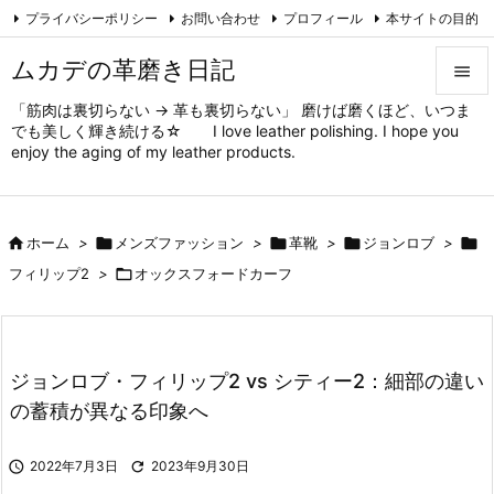
プライバシーポリシー
お問い合わせ
プロフィール
本サイトの目的

対象と方法
ムカデの趣味
Feedly
RSS
ムカデの革磨き日記

「筋肉は裏切らない → 革も裏切らない」 磨けば磨くほど、いつま

でも美しく輝き続ける☆ I love leather polishing. I hope you
メニュ
enjoy the aging of my leather products.

サイド


ホーム
>

メンズファッション
>

革靴
>

ジョンロブ
>

前へ
フィリップ2
>

オックスフォードカーフ

次へ

検索
ジョンロブ・フィリップ2 vs シティー2：細部の違い
の蓄積が異なる印象へ

2022年7月3日

2023年9月30日