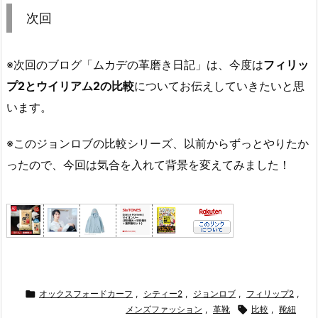
次回
※次回のブログ「ムカデの革磨き日記」は、今度は
フィリッ
プ2とウイリアム2の比較
についてお伝えしていきたいと思
います。
※このジョンロブの比較シリーズ、以前からずっとやりたか
ったので、今回は気合を入れて背景を変えてみました！

オックスフォードカーフ
,
シティー2
,
ジョンロブ
,
フィリップ2
,
メンズファッション
,
革靴

比較
,
靴紐