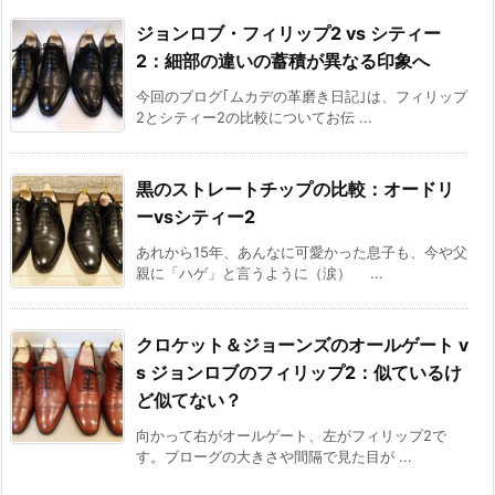
ジョンロブ・フィリップ2 vs シティー
2：細部の違いの蓄積が異なる印象へ
今回のブログ｢ムカデの革磨き日記｣は、フィリップ
2とシティー2の比較についてお伝 ...
黒のストレートチップの比較：オードリ
ーvsシティー2
あれから15年、あんなに可愛かった息子も、今や父
親に「ハゲ」と言うように（涙） ...
クロケット＆ジョーンズのオールゲート v
s ジョンロブのフィリップ2：似ているけ
ど似てない？
向かって右がオールゲート、左がフィリップ2で
す。ブローグの大きさや間隔で見た目が ...