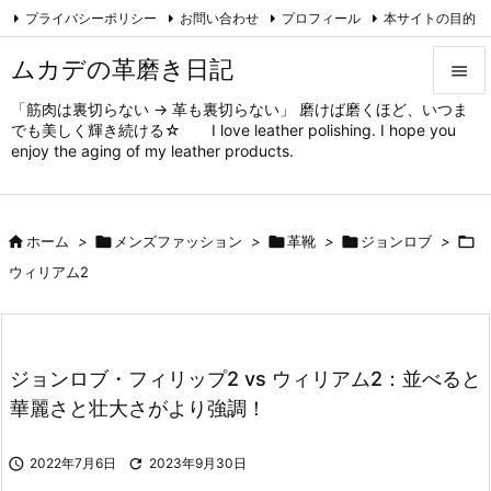
プライバシーポリシー
お問い合わせ
プロフィール
本サイトの目的

対象と方法
ムカデの趣味
Feedly
RSS
ムカデの革磨き日記

「筋肉は裏切らない → 革も裏切らない」 磨けば磨くほど、いつま

でも美しく輝き続ける☆ I love leather polishing. I hope you
メニュ
enjoy the aging of my leather products.

サイド


ホーム
>

メンズファッション
>

革靴
>

ジョンロブ
>

前へ
ウィリアム2

次へ

検索
ジョンロブ・フィリップ2 vs ウィリアム2：並べると
華麗さと壮大さがより強調！

2022年7月6日

2023年9月30日