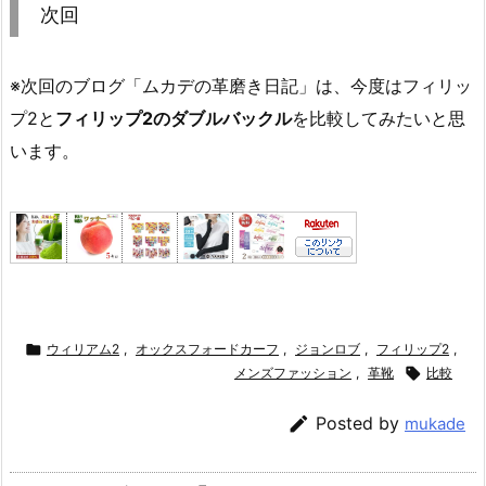
次回
※次回のブログ「ムカデの革磨き日記」は、今度はフィリッ
プ2と
フィリップ2のダブルバックル
を比較してみたいと思
います。

ウィリアム2
,
オックスフォードカーフ
,
ジョンロブ
,
フィリップ2
,
メンズファッション
,
革靴

比較

Posted by
mukade