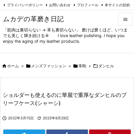
プライバシーポリシー
お問い合わせ
プロフィール
本サイトの目的

対象と方法
ムカデの趣味
Feedly
RSS
ムカデの革磨き日記

「筋肉は裏切らない → 革も裏切らない」 磨けば磨くほど、いつま

でも美しく輝き続ける☆ I love leather polishing. I hope you
メニュ
enjoy the aging of my leather products.

サイド


ホーム
>

メンズファッション
>

革鞄
>

ダンヒル
前へ

次へ

ショルダーも使えるのに華麗で重厚なダンヒルのブ
検索
リーフケース(シャーシ)

2022年3月15日

2023年9月29日